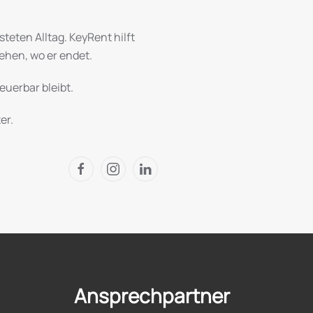
steten Alltag. KeyRent hilft
iehen, wo er endet.
euerbar bleibt.
er.
Ansprechpartner