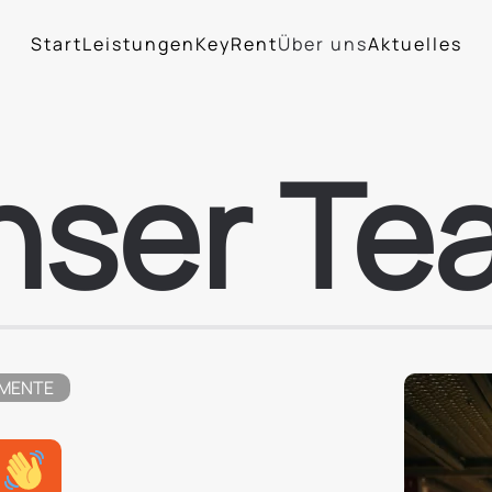
Start
Leistungen
KeyRent
Über uns
Aktuelles
nser Te
EMENTE
k