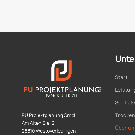
Unte
Start
Leistun
Schließ
PU Projektplanung GmbH
Trocke
Am Alten Siel 2
Über un
26810 Westoverledingen