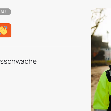
BAU
ngsschwache