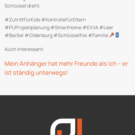
Schlüssel dreht.
#ZutrittFürKids #KontrolleFürEltern
#PUProjektplanung #SmartHome #EVVA #Leer
#Barßel #Oldenburg #Schlüsselfrei #Familie
Auch interessant:
Mein Anhänger hat mehr Freunde als ich – er
ist ständig unterwegs!