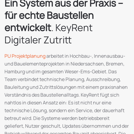
Ein System aus der Praxis –
für echte Baustellen
entwickelt
. KeyRent
Digitaler Zutritt
PU Projektplanung
arbeitet in Hochbau-, Innenausbau-
und Bauelementeprojekten in Niedersachsen, Bremen,
Hamburg und im gesamten Weser-Ems-Gebiet. Das
Team verbindet technische Planung, Ausschreibung,
Bauleitung und Zutrittslösungen mit einem praxisnahen
Verständnis des Baustellenalltags. KeyRent fügt sich
nahtlos in diesen Ansatz ein: Es ist nicht nur eine
technische Lösung, sondern ein Service, der dauerhaft
betreut wird. Die Systeme werden betriebsbereit
geliefert, Nutzer geschult, Updates übernommen und der
Betrieb während der gesamten Bauzeit abgesichert. Die