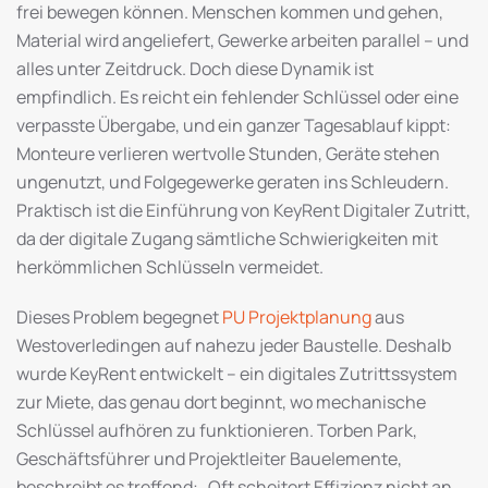
frei bewegen können. Menschen kommen und gehen,
Material wird angeliefert, Gewerke arbeiten parallel – und
alles unter Zeitdruck. Doch diese Dynamik ist
empfindlich. Es reicht ein fehlender Schlüssel oder eine
verpasste Übergabe, und ein ganzer Tagesablauf kippt:
Monteure verlieren wertvolle Stunden, Geräte stehen
ungenutzt, und Folgegewerke geraten ins Schleudern.
Praktisch ist die Einführung von KeyRent Digitaler Zutritt,
da der digitale Zugang sämtliche Schwierigkeiten mit
herkömmlichen Schlüsseln vermeidet.
Dieses Problem begegnet
PU Projektplanung
aus
Westoverledingen auf nahezu jeder Baustelle. Deshalb
wurde KeyRent entwickelt – ein digitales Zutrittssystem
zur Miete, das genau dort beginnt, wo mechanische
Schlüssel aufhören zu funktionieren. Torben Park,
Geschäftsführer und Projektleiter Bauelemente,
beschreibt es treffend: „Oft scheitert Effizienz nicht an