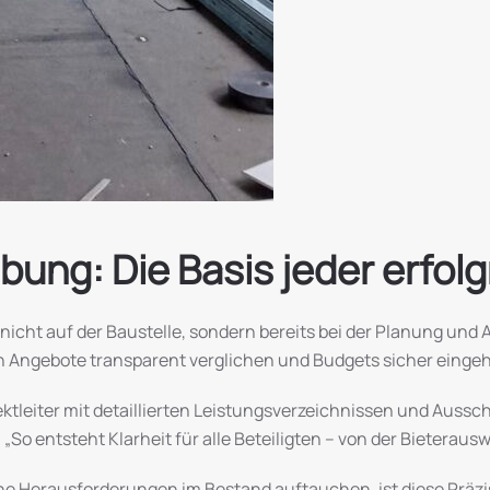
ung: Die Basis jeder erfol
nicht auf der Baustelle, sondern bereits bei der Planung un
n Angebote transparent verglichen und Budgets sicher einge
ktleiter mit detaillierten Leistungsverzeichnissen und Auss
„So entsteht Klarheit für alle Beteiligten – von der Bieterausw
e Herausforderungen im Bestand auftauchen, ist diese Präz