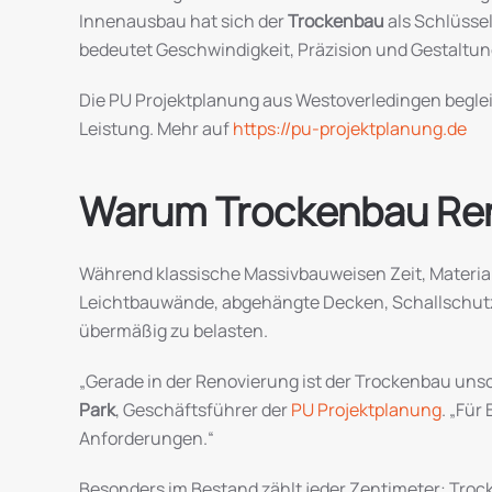
Innenausbau hat sich der
Trockenbau
als Schlüsse
bedeutet Geschwindigkeit, Präzision und Gestaltung
Die PU Projektplanung aus Westoverledingen begleit
Leistung. Mehr auf
https://pu-projektplanung.de
Warum Trockenbau Reno
Während klassische Massivbauweisen Zeit, Material 
Leichtbauwände, abgehängte Decken, Schallschut
übermäßig zu belasten.
„Gerade in der Renovierung ist der Trockenbau unsch
Park
, Geschäftsführer der
PU Projektplanung
. „Für
Anforderungen.“
Besonders im Bestand zählt jeder Zentimeter: Troc