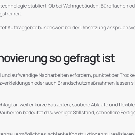
ltechnologie etabliert. Ob bei Wohngebäuden, Büroflächen od
sfreiheit.
et Auftraggeber bundesweit bei der Umsetzung anspruchsvoller
vierung so gefragt ist
und aufwendige Nacharbeiten erfordern, punktet der Trockenb
zverkleidungen oder auch Brandschutzmaßnahmen lassen sic
lagbar, weil er kurze Bauzeiten, saubere Abläufe und flexible
 Bauherren bedeutet das: weniger Stillstand, schnellere Fer
kenbau ermöglicht es, schlanke Konstruktionen zu realisieren