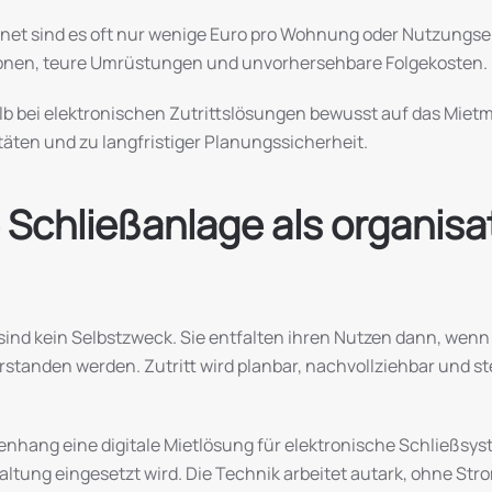
hnet sind es oft nur wenige Euro pro Wohnung oder Nutzungse
ionen, teure Umrüstungen und unvorhersehbare Folgekosten.
lb bei elektronischen Zutrittslösungen bewusst auf das Mietmo
täten und zu langfristiger Planungssicherheit.
 Schließanlage als organisa
ind kein Selbstzweck. Sie entfalten ihren Nutzen dann, wenn s
standen werden. Zutritt wird planbar, nachvollziehbar und s
nhang eine digitale Mietlösung für elektronische Schließsy
altung eingesetzt wird. Die Technik arbeitet autark, ohne Str