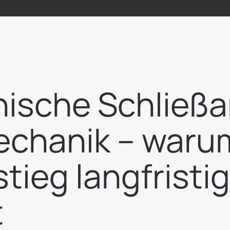
nische Schließ
echanik – waru
tieg langfristig
t