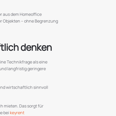
der aus dem Homeoffice
der Objekten – ohne Begrenzung
ftlich denken
ine Technikfrage als eine
nd langfristig geringere
d wirtschaftlich sinnvoll
h mieten. Das sorgt für
ge bei
keyrent