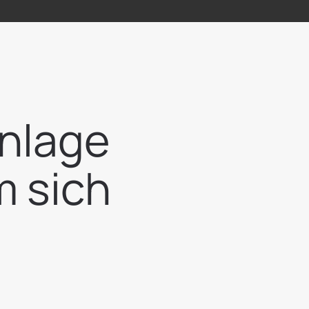
anlage
m sich