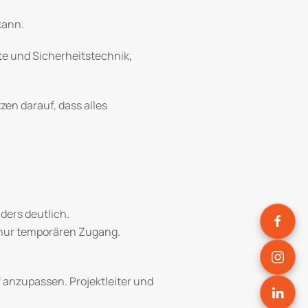
kann.
te und Sicherheitstechnik,
en darauf, dass alles
nders deutlich.
 nur temporären Zugang.
 anzupassen. Projektleiter und