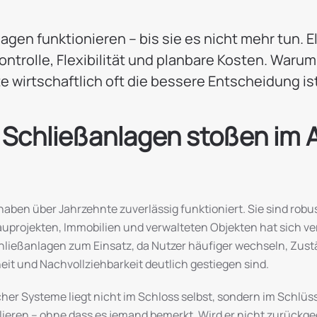
gen funktionieren – bis sie es nicht mehr tun. E
ntrolle, Flexibilität und planbare Kosten. Warum
wirtschaftlich oft die bessere Entscheidung ist, 
Schließanlagen stoßen im A
en über Jahrzehnte zuverlässig funktioniert. Sie sind robus
 Bauprojekten, Immobilien und verwalteten Objekten hat sich v
ließanlagen zum Einsatz, da Nutzer häufiger wechseln, Zust
it und Nachvollziehbarkeit deutlich gestiegen sind.
er Systeme liegt nicht im Schloss selbst, sondern im Schlüsse
lieren – ohne dass es jemand bemerkt. Wird er nicht zurückgeg