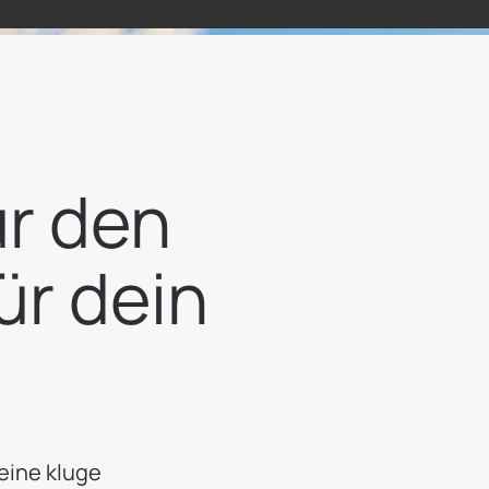
ür den
ür dein
eine kluge