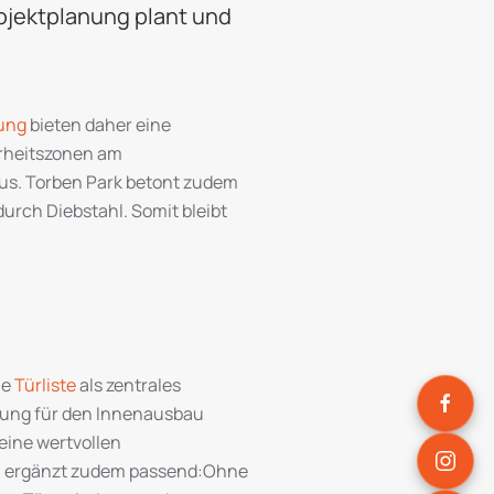
ojektplanung plant und
ung
bieten daher eine
erheitszonen am
aus. Torben Park betont zudem
urch Diebstahl. Somit bleibt
le
Türliste
als zentrales
erung für den Innenausbau
eine wertvollen
rich ergänzt zudem passend:Ohne