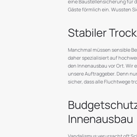
eine Baustellensicherung für 
Gäste förmlich ein. Wussten S
Stabiler Tro
Manchmal müssen sensible Ber
daher spezialisiert auf hochwe
den Innenausbau vor Ort. Wir
unsere Auftraggeber. Denn nur
sicher, dass alle Fluchtwege tr
Budgetschutz
Innenausbau
Vandalismus verursacht oft Sch