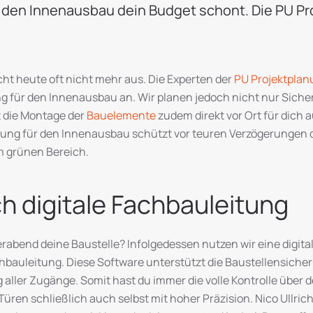
 den Innenausbau dein Budget schont. Die PU Pr
cht heute oft nicht mehr aus. Die Experten der
PU Projektplan
g für den Innenausbau an. Wir planen jedoch nicht nur Sich
 die Montage der
Bauelemente
zudem direkt vor Ort für dich 
rung für den Innenausbau schützt vor teuren Verzögerungen d
im grünen Bereich.
ch digitale Fachbauleitung
ierabend deine Baustelle? Infolgedessen nutzen wir eine digita
hbauleitung. Diese Software unterstützt die Baustellensich
ller Zugänge. Somit hast du immer die volle Kontrolle über d
 Türen schließlich auch selbst mit hoher Präzision. Nico Ull