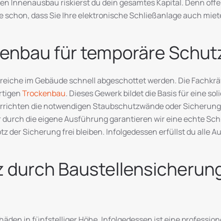
den Innenausbau riskierst du dein gesamtes Kapital. Denn of
ie schon, dass Sie Ihre elektronische Schließanlage auch mie
ckenbau für temporäre Schu
eiche im Gebäude schnell abgeschottet werden. Die Fachkrä
rtigen
Trockenbau
. Dieses Gewerk bildet die Basis für eine so
 errichten die notwendigen Staubschutzwände oder Sicherun
 durch die eigene Ausführung garantieren wir eine echte Sch
otz der Sicherung frei bleiben. Infolgedessen erfüllst du alle 
 durch Baustellensicherung
äden in fünfstelliger Höhe. Infolgedessen ist eine profession