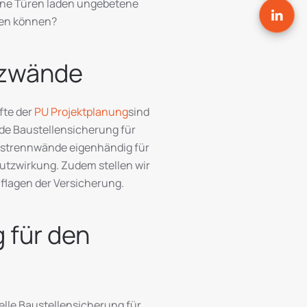
fene Türen laden ungebetene
ten können?
tzwände
fte der
PU Projektplanung
sind
lide Baustellensicherung für
gstrennwände eigenhändig für
utzwirkung. Zudem stellen wir
Auflagen der Versicherung.
 für den
elle Baustellensicherung für