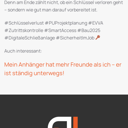
Denn am Ende zählt nicht, ob ein Schlüssel verloren geht
– sondern wie gut man darauf vorbereitet ist.
#Schlüsselverlust #PUProjektplanung #EVVA
#Zutrittskontrolle #SmartAccess #Bau2025
#DigitaleSchließanlage #SicherheitImJob
Auch interessant:
Mein Anhänger hat mehr Freunde als ich – er
ist ständig unterwegs!