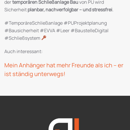
der
temporären Schließanlage Bau
von PU wird
Sicherheit
planbar, nachverfolgbar – und stressfrei
.
#TemporäreSchließanlage #PUProjektplanung
#Bausicherheit #EVVA #Leer #BaustelleDigital
#Schließsystem
Auch interessant:
Mein Anhänger hat mehr Freunde als ich – er
ist ständig unterwegs!