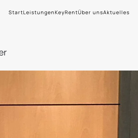
Start
Leistungen
KeyRent
Über uns
Aktuelles
er